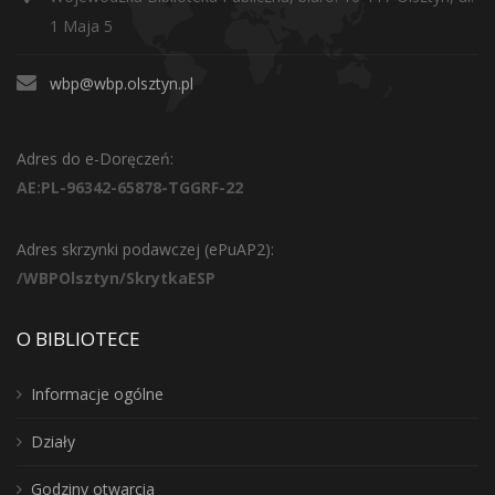
1 Maja 5
wbp@wbp.olsztyn.pl
Adres do e-Doręczeń:
AE:PL-96342-65878-TGGRF-22
Adres skrzynki podawczej (ePuAP2):
/WBPOlsztyn/SkrytkaESP
O BIBLIOTECE
Informacje ogólne
Działy
Godziny otwarcia