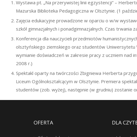
Wystawa pt. „Na przerywistej linii egzystencji” – Herber
Mazurska Biblioteka Pedagogiczna w Olsztynie. (1 paździe
Zajęcia edukacyjne prowadzone w oparciu o w/w wystawę
szkół gimnazjalnych i ponadgimnazjalnych. Czas trwania za
Konferencja dla nauczycieli przedmiotów humanistycznych,
olsztyńskiego ziemskiego oraz studentów Uniwersytetu
wymianie doświadczeń w zakresie pracy z uczniem nad in
2008 r.)
Spektakl oparty na twórczości Zbigniewa Herberta przyg
Liceum Ogólnokształcącym w Olsztynie. Premiera spektaklu
studentów (zob. wyżej), następnie (w grudniu) zostanie
OFERTA
DLA CZYT