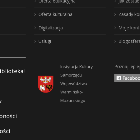
Oferta edukacyjna
Jak zosta
Oferta kulturalna
Zasady ko
Digitalizacja
Moje kont
Usługi
Blogosfer
Poznaj lepie
Instytucja Kultury
iblioteka!
Samorządu
Województwa
Warmińsko-
y
Mazurskiego
pności
ości