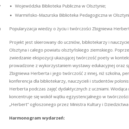
y
Wojewódzka Biblioteka Publiczna w Olsztynie;
Warmińsko-Mazurska Biblioteka Pedagogiczna w Olsztyn
u
Popularyzacja wiedzy o życiu i twórczości Zbigniewa Herber
Projekt jest skierowany do uczniów, bibliotekarzy i nauczyci
Olsztyna i całego powiatu olsztyńskiego ziemskiego. Poprze
zwiedzanie ekspozycji ukazującej twórczość poety w kontekście 
prowadzone z wykorzystaniem wystawy edukacyjnej oraz s
Zbigniewa Herberta i jego twórczość z innej, niż szkolna, 
konferencja dla bibliotekarzy, nauczycieli i studentów poloni
Herberta podczas zajęć dydaktycznych z uczniami. Wiodąca
koncentruje się wokół wątku egzystencjalnego w twórczośc
„Herbert” ogłoszonego przez Ministra Kultury i Dziedzict
Harmonogram wydarzeń: