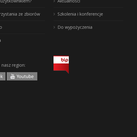
ć użytkownikiem?
Aktualności
rzystania ze zbiorów
Szkolenia i konferencje
o
Do wypożyczenia
a
j nasz region: