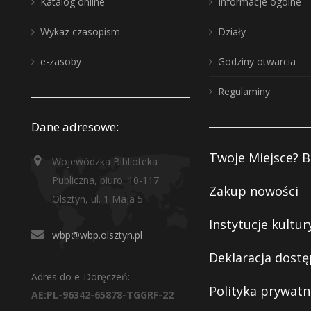
Katalog online
Informacje ogólne
Wykaz czasopism
Działy
e-zasoby
Godziny otwarcia
Regulaminy
Dane adresowe:
Twoje Miejsce? B
Wojewódzka Biblioteka
Publiczna, biuro: 10-117
Zakup nowości
Olsztyn, ul. 1 Maja 5
Instytucje kultur
wbp@wbp.olsztyn.pl
Deklaracja dostę
Adres do e-Doręczeń:
Polityka prywatn
AE:PL-96342-65878-TGGRF-22