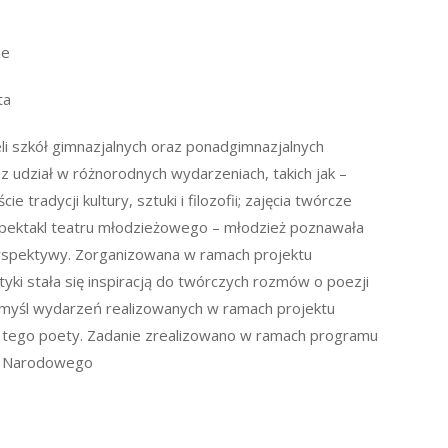
ie
ta
eli szkół gimnazjalnych oraz ponadgimnazjalnych
z udział w różnorodnych wydarzeniach, takich jak –
tradycji kultury, sztuki i filozofii; zajęcia twórcze
pektakl teatru młodzieżowego – młodzież poznawała
perspektywy. Zorganizowana w ramach projektu
styki stała się inspiracją do twórczych rozmów o poezji
 myśl wydarzeń realizowanych w ramach projektu
i tego poety. Zadanie zrealizowano w ramach programu
wa Narodowego