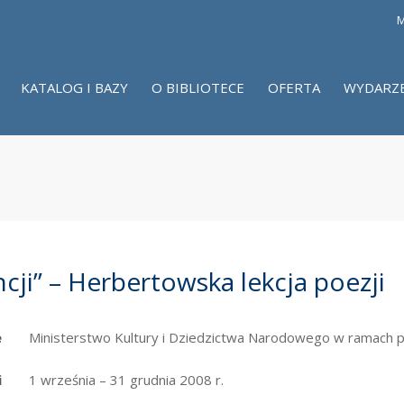
M
KATALOG I BAZY
O BIBLIOTECE
OFERTA
WYDARZ
ncji” – Herbertowska lekcja poezji
e
Ministerstwo Kultury i Dziedzictwa Narodowego w ramach
i
1 września – 31 grudnia 2008 r.