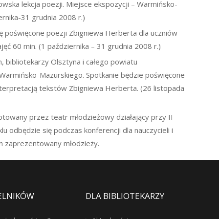
towska lekcja poezji. Miejsce ekspozycji – Warmińsko-
rnika-31 grudnia 2008 r.)
 poświęcone poezji Zbigniewa Herberta dla uczniów
jęć 60 min. (1 października – 31 grudnia 2008 r.)
 bibliotekarzy Olsztyna i całego powiatu
 Warmińsko-Mazurskiego. Spotkanie będzie poświęcone
terpretacją tekstów Zbigniewa Herberta. (26 listopada
otowany przez teatr młodzieżowy działający przy II
 odbędzie się podczas konferencji dla nauczycieli i
 on zaprezentowany młodzieży.
ELNIKÓW
DLA BIBLIOTEKARZY