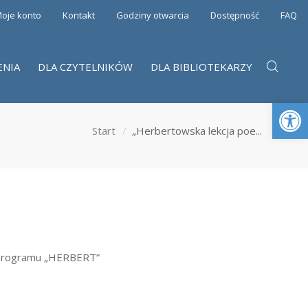
oje konto
Kontakt
Godziny otwarcia
Dostępność
FAQ
ENIA
DLA CZYTELNIKÓW
DLA BIBLIOTEKARZY
Otwórz 
Start
„Herbertowska lekcja poe...
 programu „HERBERT”