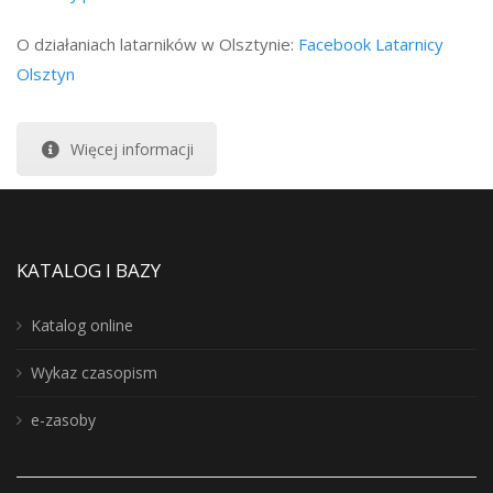
O działaniach latarników w Olsztynie:
Facebook Latarnicy
Olsztyn
Więcej informacji
KATALOG I BAZY
Katalog online
Wykaz czasopism
e-zasoby