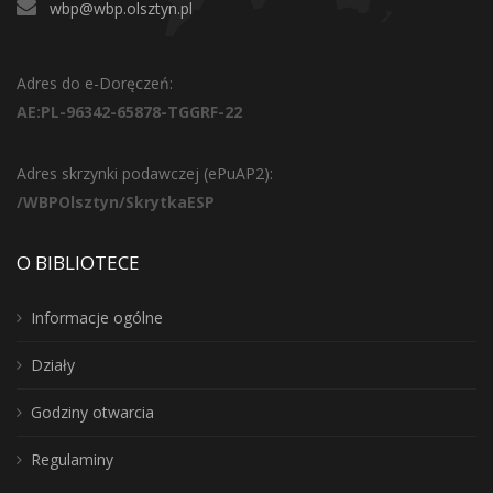
wbp@wbp.olsztyn.pl
Adres do e-Doręczeń:
AE:PL-96342-65878-TGGRF-22
Adres skrzynki podawczej (ePuAP2):
/WBPOlsztyn/SkrytkaESP
O BIBLIOTECE
Informacje ogólne
Działy
Godziny otwarcia
Regulaminy