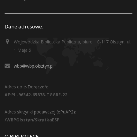
Dane adresowe:
Wojewódzka Biblioteka Publiczna, biuro: 10-117 Olsztyn, ul.
1 Maja 5
wbp@wbp.olsztyn.pl
Adres do e-Doręczeń:
AE:PL-96342-65878-TGGRF-22
Adres skrzynki podawczej (ePuAP2):
/WBPOlsztyn/SkrytkaESP
O BIBLIOTECE