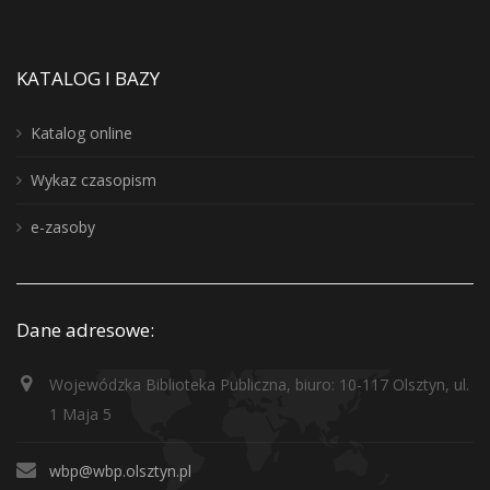
KATALOG I BAZY
Katalog online
Wykaz czasopism
e-zasoby
Dane adresowe:
Wojewódzka Biblioteka Publiczna, biuro: 10-117 Olsztyn, ul.
1 Maja 5
wbp@wbp.olsztyn.pl