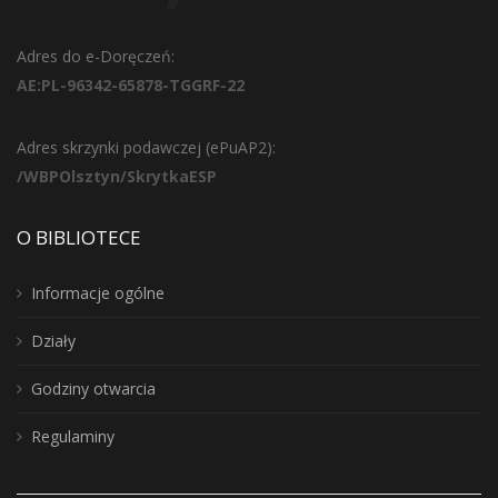
Adres do e-Doręczeń:
AE:PL-96342-65878-TGGRF-22
Adres skrzynki podawczej (ePuAP2):
/WBPOlsztyn/SkrytkaESP
O BIBLIOTECE
Informacje ogólne
Działy
Godziny otwarcia
Regulaminy