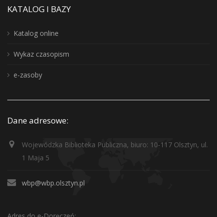
KATALOG I BAZY
Katalog online
Wykaz czasopism
e-zasoby
Dane adresowe:
Wojewódzka Biblioteka Publiczna, biuro: 10-117 Olsztyn, ul.
1 Maja 5
wbp@wbp.olsztyn.pl
Adres do e-Doręczeń: