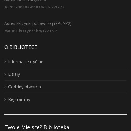
AE:PL-96342-65878-TGGRF-22
Adres skrzynki podawczej (ePuAP2):
/WBPOlsztyn/SkrytkaESP
O BIBLIOTECE
Informacje ogólne
Działy
Godziny otwarcia
Regulaminy
Twoje Miejsce? Biblioteka!