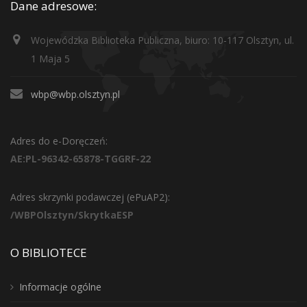
Dane adresowe:
Wojewódzka Biblioteka Publiczna, biuro: 10-117 Olsztyn, ul.
1 Maja 5
wbp@wbp.olsztyn.pl
Adres do e-Doręczeń:
AE:PL-96342-65878-TGGRF-22
Adres skrzynki podawczej (ePuAP2):
/WBPOlsztyn/SkrytkaESP
O BIBLIOTECE
Informacje ogólne