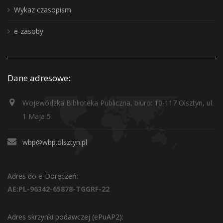
Wykaz czasopism
e-zasoby
Dane adresowe:
Wojewódzka Biblioteka Publiczna, biuro: 10-117 Olsztyn, ul.
1 Maja 5
wbp@wbp.olsztyn.pl
Adres do e-Doręczeń:
AE:PL-96342-65878-TGGRF-22
Adres skrzynki podawczej (ePuAP2):