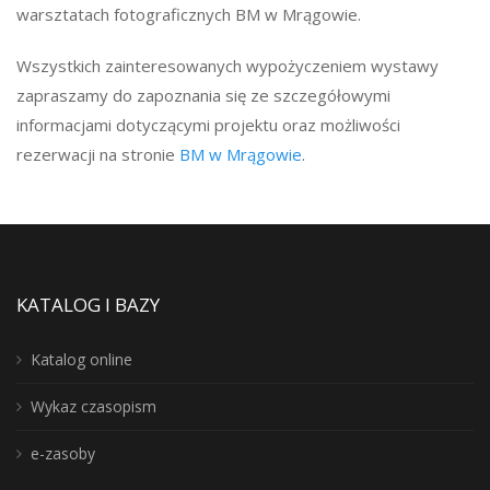
warsztatach fotograficznych BM w Mrągowie.
Wszystkich zainteresowanych wypożyczeniem wystawy
zapraszamy do zapoznania się ze szczegółowymi
informacjami dotyczącymi projektu oraz możliwości
rezerwacji na stronie
BM w Mrągowie
.
KATALOG I BAZY
Katalog online
Wykaz czasopism
e-zasoby