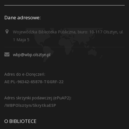
Dane adresowe:
Wojewódzka Biblioteka Publiczna, biuro: 10-117 Olsztyn, ul.
1 Maja 5
wbp@wbp.olsztyn.pl
Adres do e-Doręczeń:
AE:PL-96342-65878-TGGRF-22
Adres skrzynki podawczej (ePuAP2):
/WBPOlsztyn/SkrytkaESP
O BIBLIOTECE