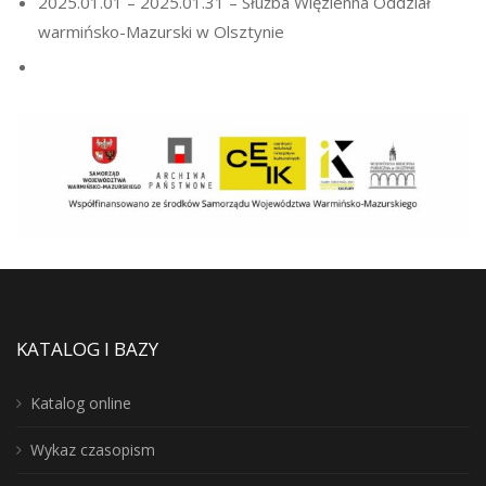
2025.01.01 – 2025.01.31 – Służba Więzienna Oddział
warmińsko-Mazurski w Olsztynie
KATALOG I BAZY
Katalog online
Wykaz czasopism