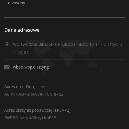
e-zasoby
Dane adresowe:
Wojewódzka Biblioteka Publiczna, biuro: 10-117 Olsztyn, ul.
1 Maja 5
wbp@wbp.olsztyn.pl
Adres do e-Doręczeń:
AE:PL-96342-65878-TGGRF-22
Adres skrzynki podawczej (ePuAP2):
/WBPOlsztyn/SkrytkaESP