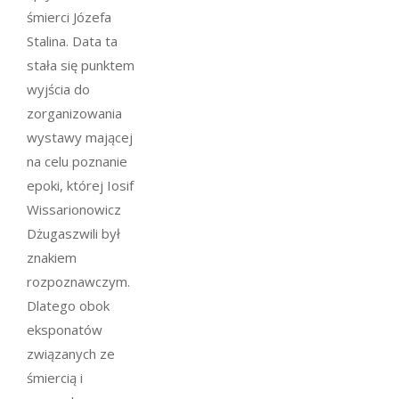
śmierci Józefa
Stalina. Data ta
stała się punktem
wyjścia do
zorganizowania
wystawy mającej
na celu poznanie
epoki, której Iosif
Wissarionowicz
Dżugaszwili był
znakiem
rozpoznawczym.
Dlatego obok
eksponatów
związanych ze
śmiercią i