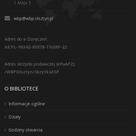
1 Maja 5
wbp@wbp.olsztyn.pl
Adres do e-Doręczeń:
AE:PL-96342-65878-TGGRF-22
Adres skrzynki podawczej (ePuAP2):
/WBPOlsztyn/SkrytkaESP
O BIBLIOTECE
Informacje ogólne
Działy
Godziny otwarcia