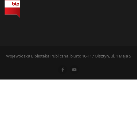
Wojewódzka Biblioteka Publiczna, biuro: 10-117 Olsztyn, ul. 1 Maja 5