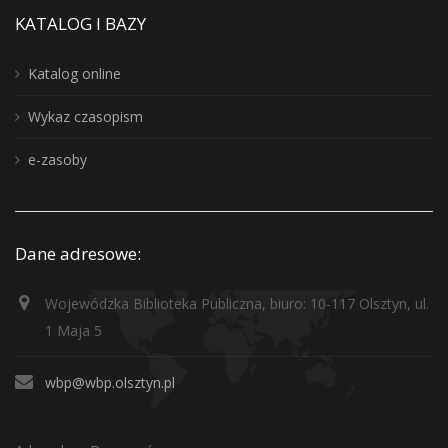
KATALOG I BAZY
Katalog online
Wykaz czasopism
e-zasoby
Dane adresowe:
Wojewódzka Biblioteka Publiczna, biuro: 10-117 Olsztyn, ul.
1 Maja 5
wbp@wbp.olsztyn.pl