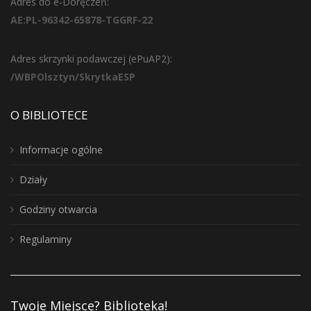
Adres do e-Doręczeń:
AE:PL-96342-65878-TGGRF-22
Adres skrzynki podawczej (ePuAP2):
/WBPOlsztyn/SkrytkaESP
O BIBLIOTECE
Informacje ogólne
Działy
Godziny otwarcia
Regulaminy
Twoje Miejsce? Biblioteka!