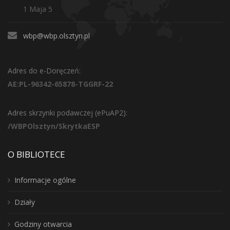
1 Maja 5
wbp@wbp.olsztyn.pl
Adres do e-Doręczeń:
AE:PL-96342-65878-TGGRF-22
Adres skrzynki podawczej (ePuAP2):
/WBPOlsztyn/SkrytkaESP
O BIBLIOTECE
Informacje ogólne
Działy
Godziny otwarcia