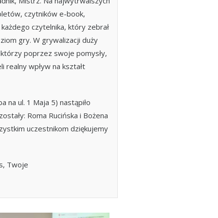
dnik, Mistrz. Na najwytrwalszych
letów, czytników e-book,
 każdego czytelnika, który zebrał
ziom gry. W grywalizacji duży
i, którzy poprzez swoje pomysły,
li realny wpływ na kształt
a na ul. 1 Maja 5) nastąpiło
zostały: Roma Rucińska i Bożena
zystkim uczestnikom dziękujemy
as, Twoje