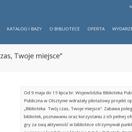
M
KATALOG I BAZY
O BIBLIOTECE
OFERTA
WYDARZ
zas, Twoje miejsce”
Od 9 maja do 15 lipca br. Wojewódzka Biblioteka Publ
Publiczna w Olsztynie wdrażały pilotażowy projekt op
„Biblioteka  Twój czas, Twoje miejsce”. Zabawa pol
bibliotek, poznawaniu oraz korzystaniu z ich pełnej of
gry za swą aktywność w bibliotece otrzymywali punk