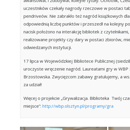
awansować i zdobywać kolejne tytuły: Ochotnik, Czela
uczestników czekały nagrody rzeczowe w postaci tab
pendriveów. Nie zabrakło też nagród książkowych dla
odpowiednią liczbę punktów i przeszedł na kolejny po
nacisk położono na interakcję bibliotek z czytelnikam
realizowane projekty czy dary w postaci zbiorów, mie
odwiedzanych instytucji.
17 lipca w Wojewódzkiej Bibliotece Publicznej (siedzib
uroczyste wręczenie nagród. Laureatami gry w WBP 
Brzostowska. Zwycięzcom zabawy gratulujemy, a ws
za udział!
Więcej o projekcie „Grywalizacja. Biblioteka  Twój cz
miejsce”:
http://wbp.olsztyn.pl/programy/gra