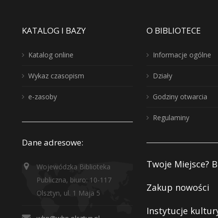
KATALOG I BAZY
O BIBLIOTECE
Katalog online
Informacje ogólne
Wykaz czasopism
Działy
e-zasoby
Godziny otwarcia
Regulaminy
Dane adresowe:
Twoje Miejsce? B
Wojewódzka Biblioteka
Publiczna, biuro: 10-117
Zakup nowości
Olsztyn, ul. 1 Maja 5
Instytucje kultur