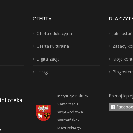
OFERTA
DLA CZYT
Oferta edukacyjna
Jak zosta
Oferta kulturalna
Zasady ko
Digitalizacja
Moje kont
Usługi
Blogosfer
Poznaj lepie
Instytucja Kultury
iblioteka!
Samorządu
Województwa
Warmińsko-
y
Mazurskiego