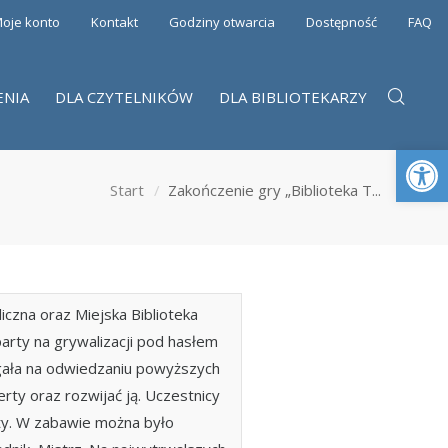
oje konto
Kontakt
Godziny otwarcia
Dostępność
FAQ
ENIA
DLA CZYTELNIKÓW
DLA BIBLIOTEKARZY
Otwórz 
Start
Zakończenie gry „Biblioteka T...
iczna oraz Miejska Biblioteka
arty na grywalizacji pod hasłem
egała na odwiedzaniu powyższych
erty oraz rozwijać ją. Uczestnicy
ty. W zabawie można było