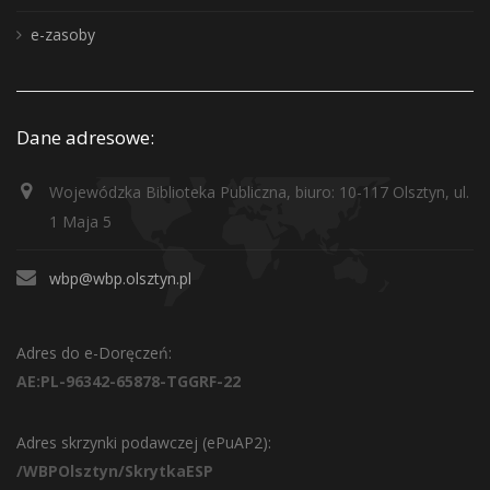
e-zasoby
Dane adresowe:
Wojewódzka Biblioteka Publiczna, biuro: 10-117 Olsztyn, ul.
1 Maja 5
wbp@wbp.olsztyn.pl
Adres do e-Doręczeń:
AE:PL-96342-65878-TGGRF-22
Adres skrzynki podawczej (ePuAP2):
/WBPOlsztyn/SkrytkaESP