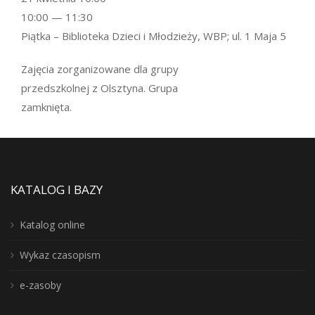
10:00 — 11:30
Piątka – Biblioteka Dzieci i Młodzieży, WBP; ul. 1 Maja 5
Zajęcia zorganizowane dla grupy
przedszkolnej z Olsztyna. Grupa
zamknięta.
KATALOG I BAZY
Katalog online
Wykaz czasopism
e-zasoby