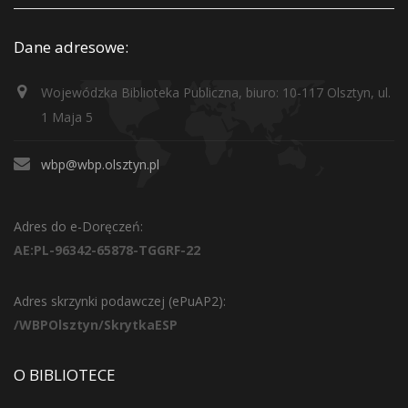
Dane adresowe:
Wojewódzka Biblioteka Publiczna, biuro: 10-117 Olsztyn, ul.
1 Maja 5
wbp@wbp.olsztyn.pl
Adres do e-Doręczeń:
AE:PL-96342-65878-TGGRF-22
Adres skrzynki podawczej (ePuAP2):
/WBPOlsztyn/SkrytkaESP
O BIBLIOTECE