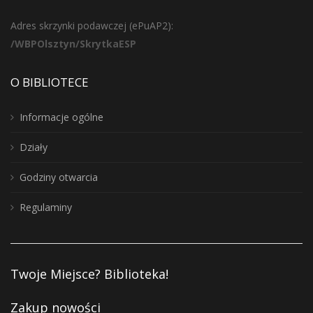
Adres skrzynki podawczej (ePuAP2):
/WBPOlsztyn/SkrytkaESP
O BIBLIOTECE
Informacje ogólne
Działy
Godziny otwarcia
Regulaminy
Twoje Miejsce? Biblioteka!
Zakup nowości