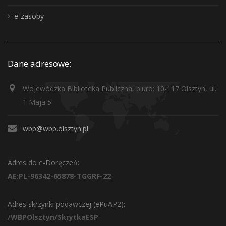
e-zasoby
Dane adresowe:
Wojewódzka Biblioteka Publiczna, biuro: 10-117 Olsztyn, ul.
1 Maja 5
wbp@wbp.olsztyn.pl
Adres do e-Doręczeń:
AE:PL-96342-65878-TGGRF-22
Adres skrzynki podawczej (ePuAP2):
/WBPOlsztyn/SkrytkaESP