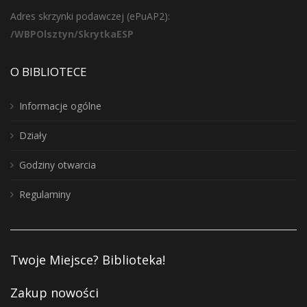
Adres skrzynki podawczej (ePuAP2):
/WBPOlsztyn/SkrytkaESP
O BIBLIOTECE
Informacje ogólne
Działy
Godziny otwarcia
Regulaminy
Twoje Miejsce? Biblioteka!
Zakup nowości