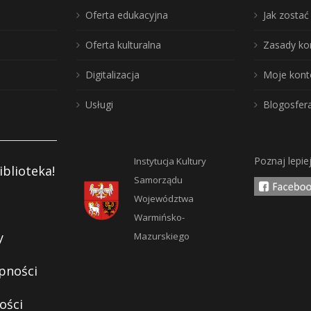
Oferta edukacyjna
Jak zosta
Oferta kulturalna
Zasady ko
Digitalizacja
Moje kont
Usługi
Blogosfer
Poznaj lepie
Instytucja Kultury
iblioteka!
Samorządu
Województwa
Warmińsko-
y
Mazurskiego
pności
ości