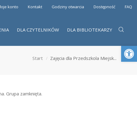
oje konto
Kontakt
Godziny otwarcia
Dostępność
FAQ
ENIA
DLA CZYTELNIKÓW
DLA BIBLIOTEKARZY
Otwórz 
Start
Zajęcia dla Przedszkola Miejsk...
na. Grupa zamknięta.