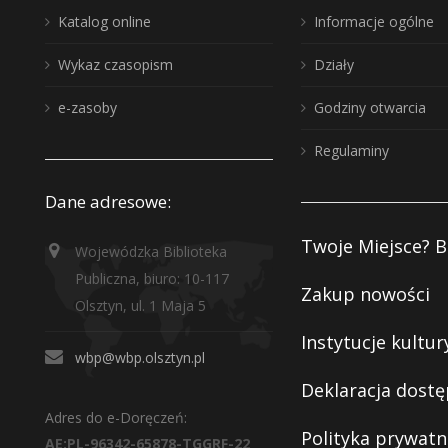
Katalog online
Informacje ogólne
Wykaz czasopism
Działy
e-zasoby
Godziny otwarcia
Regulaminy
Dane adresowe:
Twoje Miejsce? B
Wojewódzka Biblioteka
Publiczna, biuro: 10-117
Zakup nowości
Olsztyn, ul. 1 Maja 5
Instytucje kultur
wbp@wbp.olsztyn.pl
Deklaracja dostę
Adres do e-Doręczeń:
Polityka prywatn
AE:PL-96342-65878-TGGRF-22