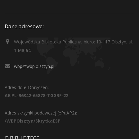
Dane adresowe:
Wojewódzka Biblioteka Publiczna, biuro: 10-117 Olsztyn, ul.
1 Maja 5
wbp@wbp.olsztyn.pl
Adres do e-Doręczeń:
AE:PL-96342-65878-TGGRF-22
Adres skrzynki podawczej (ePuAP2):
/WBPOlsztyn/SkrytkaESP
O BIBLIOTECE