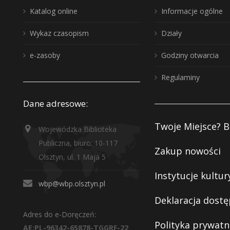
Katalog online
Informacje ogólne
Wykaz czasopism
Działy
e-zasoby
Godziny otwarcia
Regulaminy
Dane adresowe:
Twoje Miejsce? B
Wojewódzka Biblioteka
Publiczna, biuro: 10-117
Zakup nowości
Olsztyn, ul. 1 Maja 5
Instytucje kultur
wbp@wbp.olsztyn.pl
Deklaracja dostę
Adres do e-Doręczeń:
Polityka prywatn
AE:PL-96342-65878-TGGRF-22