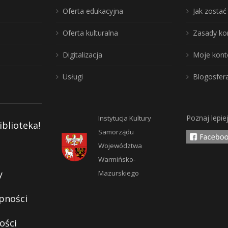
Oferta edukacyjna
Jak zosta
Oferta kulturalna
Zasady ko
Digitalizacja
Moje kont
Usługi
Blogosfer
Poznaj lepie
Instytucja Kultury
iblioteka!
Samorządu
Województwa
Warmińsko-
y
Mazurskiego
pności
ości