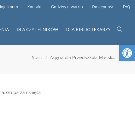
oje konto
Kontakt
Godziny otwarcia
Dostępność
FAQ
ENIA
DLA CZYTELNIKÓW
DLA BIBLIOTEKARZY
Otwórz 
Start
Zajęcia dla Przedszkola Miejsk...
na. Grupa zamknięta.