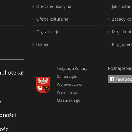
Oferta edukacyjna
Jak zosta
Oferta kulturalna
Zasady ko
Digitalizacja
Moje kont
Usługi
Blogosfer
Poznaj lepie
Instytucja Kultury
iblioteka!
Samorządu
Województwa
Warmińsko-
y
Mazurskiego
pności
ości