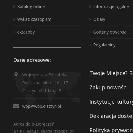
Katalog online
Informacje ogólne
Wykaz czasopism
Działy
e-zasoby
Godziny otwarcia
Regulaminy
Dane adresowe:
Twoje Miejsce? B
Wojewódzka Biblioteka
Publiczna, biuro: 10-117
Zakup nowości
Olsztyn, ul. 1 Maja 5
Instytucje kultur
wbp@wbp.olsztyn.pl
Deklaracja dostę
Adres do e-Doręczeń:
Polityka prywatn
AE:PL-96342-65878-TGGRF-22