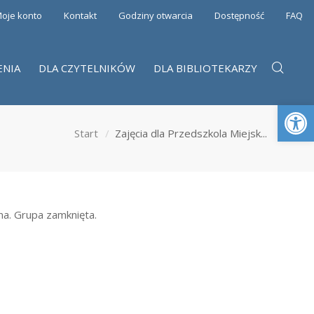
oje konto
Kontakt
Godziny otwarcia
Dostępność
FAQ
ENIA
DLA CZYTELNIKÓW
DLA BIBLIOTEKARZY
Otwórz 
Start
Zajęcia dla Przedszkola Miejsk...
na. Grupa zamknięta.