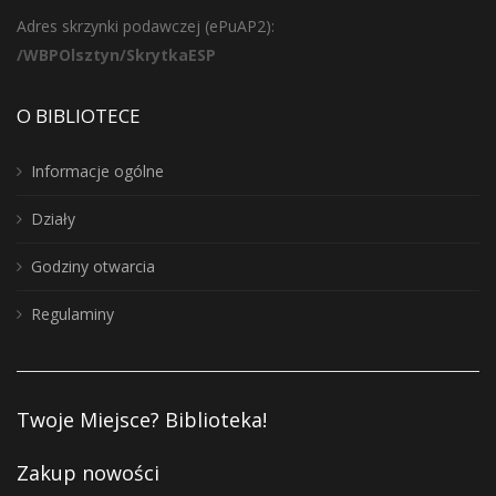
Adres skrzynki podawczej (ePuAP2):
/WBPOlsztyn/SkrytkaESP
O BIBLIOTECE
Informacje ogólne
Działy
Godziny otwarcia
Regulaminy
Twoje Miejsce? Biblioteka!
Zakup nowości