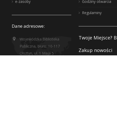
e-zasoby
Godziny otwarcia
Regulaminy
Dane adresowe:
Twoje Miejsce? B
Wojewódzka Biblioteka
Publiczna, biuro: 10-117
Zakup nowości
Olsztyn, ul. 1 Maja 5
Instytucje kultur
wbp@wbp.olsztyn.pl
Deklaracja dostę
Adres do e-Doręczeń:
Polityka prywatn
AE:PL-96342-65878-TGGRF-22
RODO
Adres skrzynki podawczej
(ePuAP2):
Monitoring
/WBPOlsztyn/SkrytkaESP