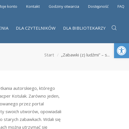
oje konto
Kontakt
Godziny otwarcia
Dostępność
FAQ
ENIA
DLA CZYTELNIKÓW
DLA BIBLIOTEKARZY
Otwórz 
Start
„Zabawki (z) ludźmi” – s...
otkania autorskiego, którego
Kacper Kotulak. Zarówno jeden,
izowanego przez portal
nty swoich utworów, opowiadali
 o starych zabawkach. Wdali się
sach można utrzymać się