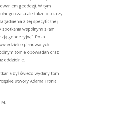
diowaniem geodezji. W tym
olnego czasu ale także o to, czy
agadnienia z tej specyficznej
y spotkania wspólnymi siłami
ezją geodezyjną”. Poza
owiedzieli o planowanych
 wspólnym tomie opowiadań oraz
ż oddzielnie.
kania był świeżo wydany tom
ycięskie utwory Adama Fronia
FM.