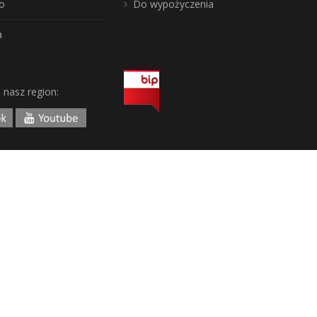
o
Do wypożyczenia
a
j nasz region: