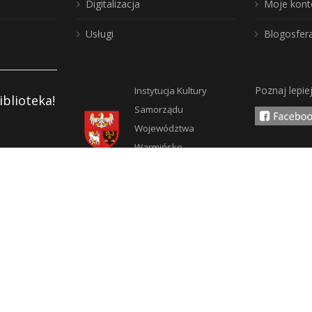
Digitalizacja
Moje kont
Usługi
Blogosfer
Poznaj lepie
Instytucja Kultury
iblioteka!
Samorządu
Województwa
Warmińsko-
y
Mazurskiego
pności
ości