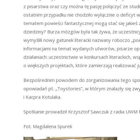
z pisarstwa oraz czy można tę pasję połączyć ze stu
ostatnim przypadku nie chodziło wyłącznie o deficyt w
tematem powieści fantastycznej mogą stać się jakieś z
dziedziny? Burza mózgów była tak żywa, że uczestnic
wymyślili nowy gatunek literacki nazwany roboczo „po
informacjami na temat wydanych utworów, pisarze op
działaniach: uczestnictwie w konkursach literackich,
o większych projektach, które zamierzają realizować ju
Bezpośrednim powodem do zorganizowania tego spot
opowiadań pt. „Toystories”, w którym znalazły się zw
i Kacpra Kotulaka.
Spotkanie prowadził Krzysztof Sawczuk z radia UWM 
Fot. Magdalena Spurek