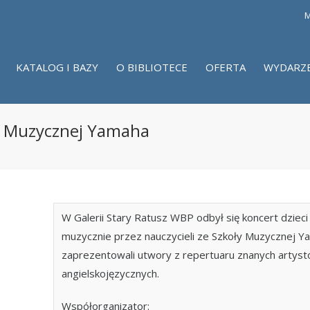
M
KATALOG I BAZY
O BIBLIOTECE
OFERTA
WYDARZ
ły Muzycznej Yamaha
W Galerii Stary Ratusz WBP odbył się koncert dziec
muzycznie przez nauczycieli ze Szkoły Muzycznej 
zaprezentowali utwory z repertuaru znanych artyst
angielskojęzycznych.
Współorganizator: