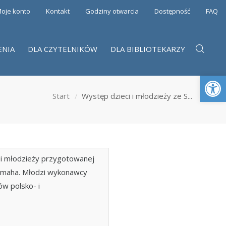
oje konto
Kontakt
Godziny otwarcia
Dostępność
FAQ
ENIA
DLA CZYTELNIKÓW
DLA BIBLIOTEKARZY
Otwórz 
Start
Występ dzieci i młodzieży ze S...
i i młodzieży przygotowanej
Yamaha. Młodzi wykonawcy
ów polsko- i