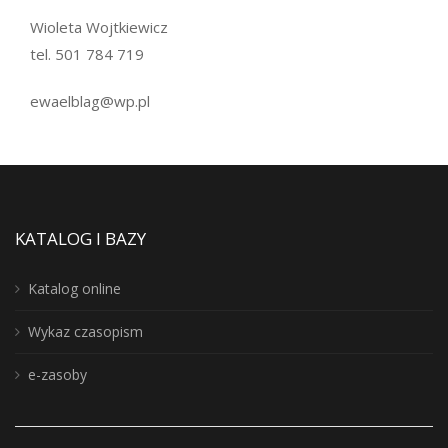
Wioleta Wojtkiewicz
tel. 501 784 719
ewaelblag@wp.pl
KATALOG I BAZY
Katalog online
Wykaz czasopism
e-zasoby