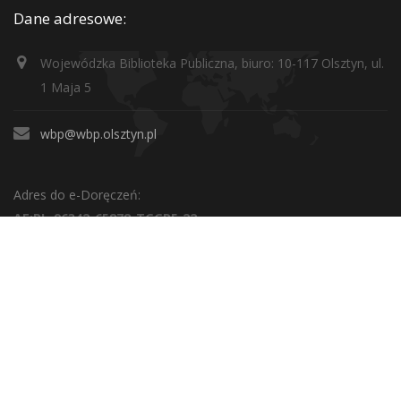
Dane adresowe:
Wojewódzka Biblioteka Publiczna, biuro: 10-117 Olsztyn, ul.
1 Maja 5
wbp@wbp.olsztyn.pl
Adres do e-Doręczeń:
AE:PL-96342-65878-TGGRF-22
Adres skrzynki podawczej (ePuAP2):
/WBPOlsztyn/SkrytkaESP
O BIBLIOTECE
Informacje ogólne