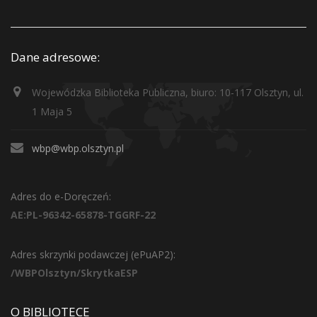
Dane adresowe:
Wojewódzka Biblioteka Publiczna, biuro: 10-117 Olsztyn, ul.
1 Maja 5
wbp@wbp.olsztyn.pl
Adres do e-Doręczeń:
AE:PL-96342-65878-TGGRF-22
Adres skrzynki podawczej (ePuAP2):
/WBPOlsztyn/SkrytkaESP
O BIBLIOTECE