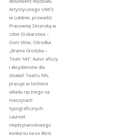
Absolwent Wydziału
Artystycznego UMCS
w Lublinie, prowadzi
Pracownię Zecerską w
Izbie Drukarstwa –
Dom Słów, Ośrodka
„Brama Grodzka –
Teatr NN”. Autor afiszy
i akcydensów dla
działań Teatru NN,
pracuje w technice
składu ręcznego na
maszynach
typograficznych.
Laureat
międzynarodowego
konkursu na ex libris