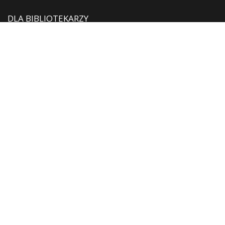
DLA BIBLIOTEKARZY
Aktualności
Szkolenia i konferencje
Do wypożyczenia