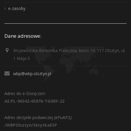
e-zasoby
Dane adresowe:
Wojewódzka Biblioteka Publiczna, biuro: 10-117 Olsztyn, ul.
1 Maja 5
wbp@wbp.olsztyn.pl
Adres do e-Doręczeń:
AE:PL-96342-65878-TGGRF-22
Adres skrzynki podawczej (ePuAP2):
/WBPOlsztyn/SkrytkaESP