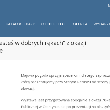
M
KATALOG I BAZY
O BIBLIOTECE
OFERTA
WYDARZ
esteś w dobrych rękach” z okazji
e
Majowa pogoda sprzyja spacerom, dlatego zaprasz
którą prezentujemy przy Starym Ratuszu od strony j
elewacji.
Wystawa jest przygotowana specjalnie z okazji 70-le
Publicznej w Olsztynie, ale po prezentacji na olsztyń