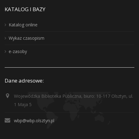
KATALOG I BAZY
Katalog online
Wykaz czasopism
e-zasoby
Dane adresowe:
Wojewódzka Biblioteka Publiczna, biuro: 10-117 Olsztyn, ul.
1 Maja 5
wbp@wbp.olsztyn.pl