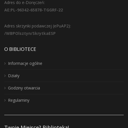
Adres do e-Doręczeń:
AE:PL-96342-65878-TGGRF-22
Adres skrzynki podawczej (ePuAP2):
/WBPOlsztyn/SkrytkaESP
O BIBLIOTECE
Informacje ogólne
Działy
Godziny otwarcia
Regulaminy
Twoje Miejsce? Biblioteka!