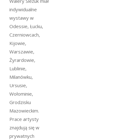
Walery Sleżuk miał
indywidualne
wystawy w
Odessie, Łucku,
Czerniowcach,
Kijowie,
Warszawie,
Żyrardowie,
Lublinie,
Milanówku,
Ursusie,
Wołominie,
Grodzisku
Mazowieckim.
Prace artysty
znajdują się w
prywatnych