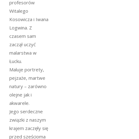
profesorów
Witalego
Kosowicza i Iwana
Logwina. Z
czasem sam
zaczął uczyć
malarstwa w
Łucku.
Maluje portrety,
pejzaże, martwe
natury – zarówno
olejne jak i
akwarele.
Jego serdeczne
związki z naszym
krajem zaczęły się
przed sześcioma