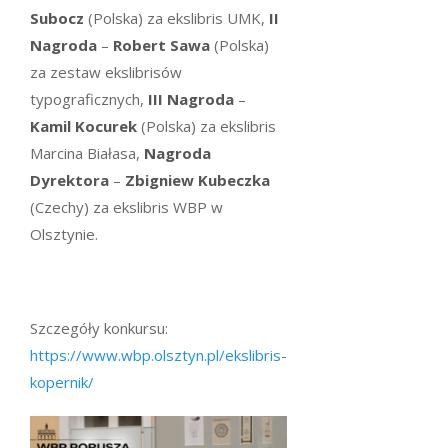
Subocz
(Polska) za ekslibris UMK,
II
Nagroda
–
Robert Sawa
(Polska)
za zestaw ekslibrisów
typograficznych,
III Nagroda
–
Kamil Kocurek
(Polska) za ekslibris
Marcina Białasa,
Nagroda
Dyrektora
–
Zbigniew Kubeczka
(Czechy) za ekslibris WBP w
Olsztynie.
Szczegóły konkursu:
https://www.wbp.olsztyn.pl/ekslibris-
kopernik/