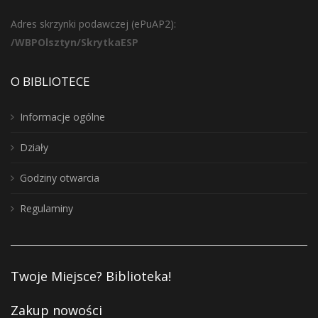
Adres skrzynki podawczej (ePuAP2):
/WBPOlsztyn/SkrytkaESP
O BIBLIOTECE
Informacje ogólne
Działy
Godziny otwarcia
Regulaminy
Twoje Miejsce? Biblioteka!
Zakup nowości