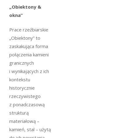
„Obiektony &
okna”
Prace rzeźbiarskie
„Obiektony” to
zaskakująca forma
połączenia kamieni
granicznych
i wynikających z ich
kontekstu
historycznie
rzeczywistego
z ponadczasową
strukturą
materiałową –
kamień, stal – użytą
do ich powstania.