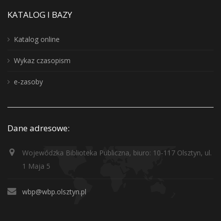
KATALOG I BAZY
Katalog online
Wykaz czasopism
e-zasoby
Dane adresowe:
Wojewódzka Biblioteka Publiczna, biuro: 10-117 Olsztyn, ul.
1 Maja 5
wbp@wbp.olsztyn.pl