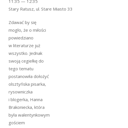
11:35 — 12:35
Stary Ratusz, ul. Stare Miasto 33
Zdawać by się
mogło, że o miłości
powiedziano
w literaturze już
wszystko. Jednak
swoją cegiełkę do
tego tematu
postanowiła dołożyć
olsztyńska pisarka,
rysowniczka
i blogerka, Hanna
Brakoniecka, która
była walentynkowym
gościem