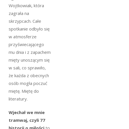
Wojtkowiak, która
zagrała na
skrzypcach. Całe
spotkanie odbyło się
w atmosferze
przyświecającego
mu dnia i z zapachem
mięty unoszącym się
w sali, co sprawiło,
że każda z obecnych
osób mogła poczuć
miętę. Miętę do
literatury.
Wjechał we mnie
tramwaj, czyli 77
historii o miłości
to