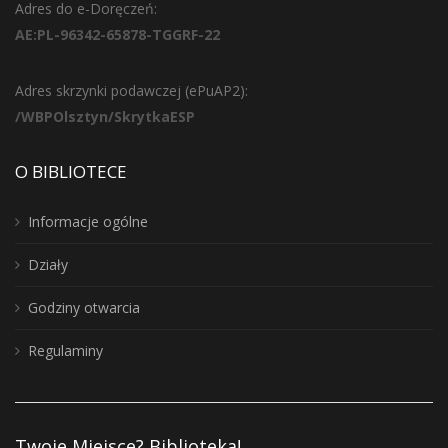
Adres do e-Doręczeń:
AE:PL-96342-65878-TGGRF-22
Adres skrzynki podawczej (ePuAP2):
/WBPOlsztyn/SkrytkaESP
O BIBLIOTECE
Informacje ogólne
Działy
Godziny otwarcia
Regulaminy
Twoje Miejsce? Biblioteka!