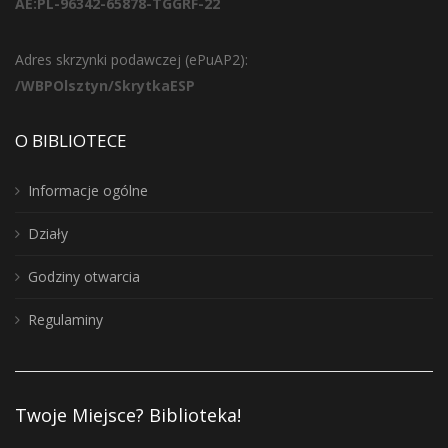
AE:PL-96342-65878-TGGRF-22
Adres skrzynki podawczej (ePuAP2):
/WBPOlsztyn/SkrytkaESP
O BIBLIOTECE
Informacje ogólne
Działy
Godziny otwarcia
Regulaminy
Twoje Miejsce? Biblioteka!