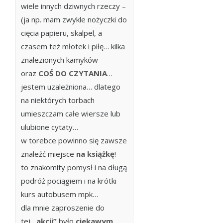
wiele innych dziwnych rzeczy –
(ja np. mam zwykle nożyczki do
cięcia papieru, skalpel, a
czasem też młotek i piłę… kilka
znalezionych kamyków
oraz
COŚ DO CZYTANIA
…
jestem uzależniona… dlatego
na niektórych torbach
umieszczam całe wiersze lub
ulubione cytaty…
w torebce powinno się zawsze
znaleźć miejsce
na książkę
!
to znakomity pomysł i na długą
podróż pociągiem i na krótki
kurs autobusem mpk…
dla mnie zaproszenie do
tej
„akcji”
było
ciekawym