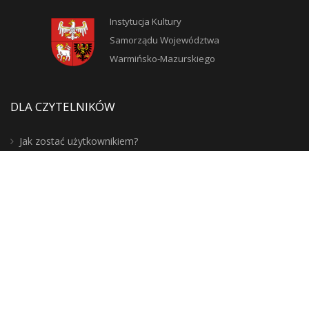
Instytucja Kultury
Samorządu Województwa
Warmińsko-Mazurskiego
DLA CZYTELNIKÓW
Jak zostać użytkownikiem?
Zasady korzystania ze zbiorów
Moje konto
Blogosfera
Poznaj lepiej nasz region: