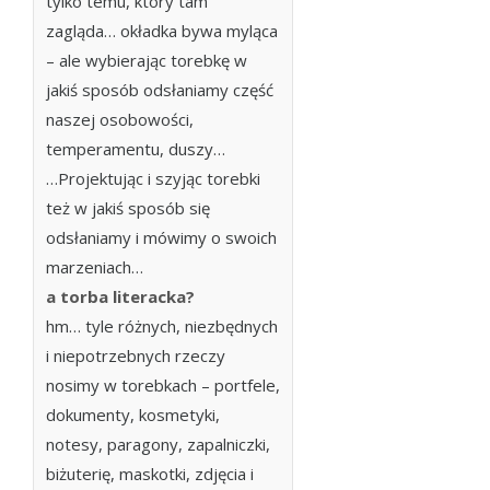
tylko temu, który tam
zagląda… okładka bywa myląca
– ale wybierając torebkę w
jakiś sposób odsłaniamy część
naszej osobowości,
temperamentu, duszy…
…Projektując i szyjąc torebki
też w jakiś sposób się
odsłaniamy i mówimy o swoich
marzeniach…
a torba literacka?
hm… tyle różnych, niezbędnych
i niepotrzebnych rzeczy
nosimy w torebkach – portfele,
dokumenty, kosmetyki,
notesy, paragony, zapalniczki,
biżuterię, maskotki, zdjęcia i