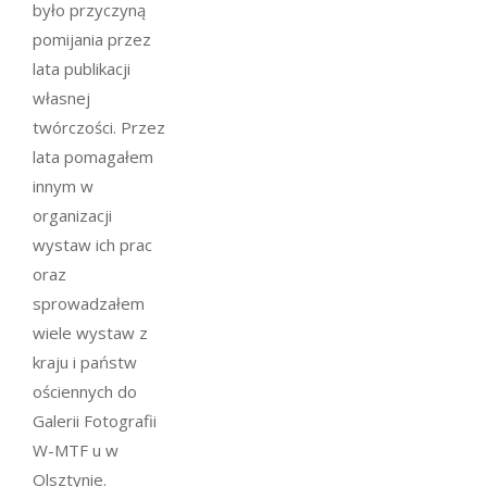
było przyczyną
pomijania przez
lata publikacji
własnej
twórczości. Przez
lata pomagałem
innym w
organizacji
wystaw ich prac
oraz
sprowadzałem
wiele wystaw z
kraju i państw
ościennych do
Galerii Fotografii
W-MTF u w
Olsztynie.