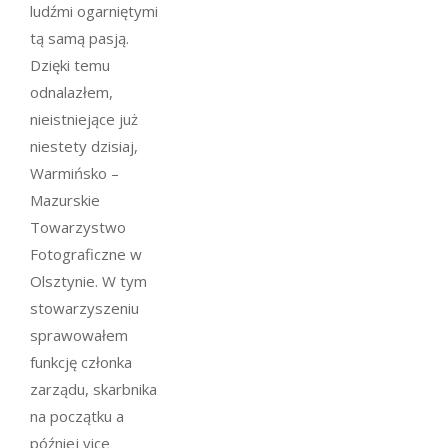
ludźmi ogarniętymi
tą samą pasją.
Dzięki temu
odnalazłem,
nieistniejące już
niestety dzisiaj,
Warmińsko –
Mazurskie
Towarzystwo
Fotograficzne w
Olsztynie. W tym
stowarzyszeniu
sprawowałem
funkcję członka
zarządu, skarbnika
na początku a
później vice