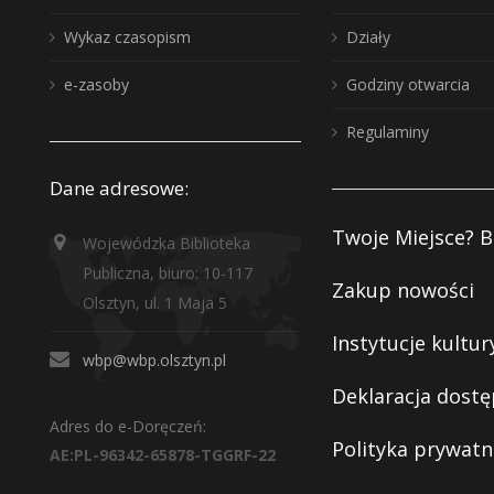
Wykaz czasopism
Działy
e-zasoby
Godziny otwarcia
Regulaminy
Dane adresowe:
Twoje Miejsce? B
Wojewódzka Biblioteka
Publiczna, biuro: 10-117
Zakup nowości
Olsztyn, ul. 1 Maja 5
Instytucje kultur
wbp@wbp.olsztyn.pl
Deklaracja dostę
Adres do e-Doręczeń:
Polityka prywatn
AE:PL-96342-65878-TGGRF-22