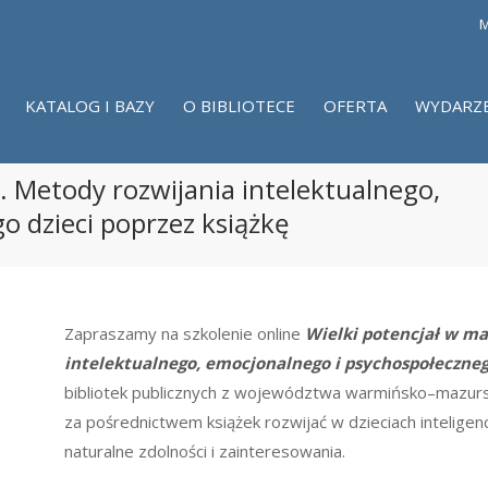
M
KATALOG I BAZY
O BIBLIOTECE
OFERTA
WYDARZ
. Metody rozwijania intelektualnego,
 dzieci poprzez książkę
Zapraszamy na szkolenie online
Wielki potencjał w ma
intelektualnego, emocjonalnego i psychospołecznego
bibliotek publicznych z województwa warmińsko
–
mazurs
za pośrednictwem książek rozwijać w dzieciach
intelige
naturalne zdolności i zainteresowania.