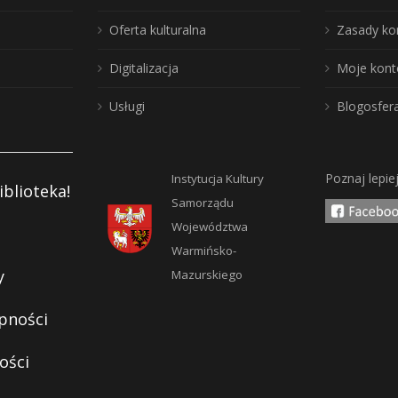
Oferta kulturalna
Zasady ko
Digitalizacja
Moje kont
Usługi
Blogosfer
Poznaj lepie
Instytucja Kultury
iblioteka!
Samorządu
Województwa
Warmińsko-
y
Mazurskiego
pności
ości