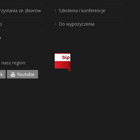
rzystania ze zbiorów
Szkolenia i konferencje
o
Do wypożyczenia
a
j nasz region: