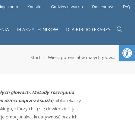
oje konto
Kontakt
Godziny otwarcia
Dostępność
FAQ
ENIA
DLA CZYTELNIKÓW
DLA BIBLIOTEKARZY
Otwórz 
Start
Wielki potencjał w małych głow...
łych głowach. Metody rozwijania
 dzieci poprzez książkę
bibliotekarzy
kiego, któ
rzy chcą się dowiedzieć, jak
ncję emocjonalną, kreatywność oraz ich