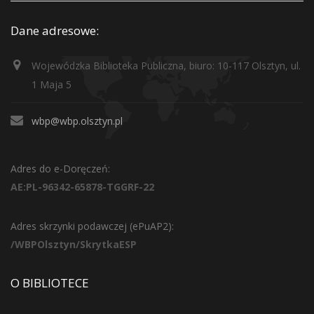
Dane adresowe:
Wojewódzka Biblioteka Publiczna, biuro: 10-117 Olsztyn, ul.
1 Maja 5
wbp@wbp.olsztyn.pl
Adres do e-Doręczeń:
AE:PL-96342-65878-TGGRF-22
Adres skrzynki podawczej (ePuAP2):
/WBPOlsztyn/SkrytkaESP
O BIBLIOTECE