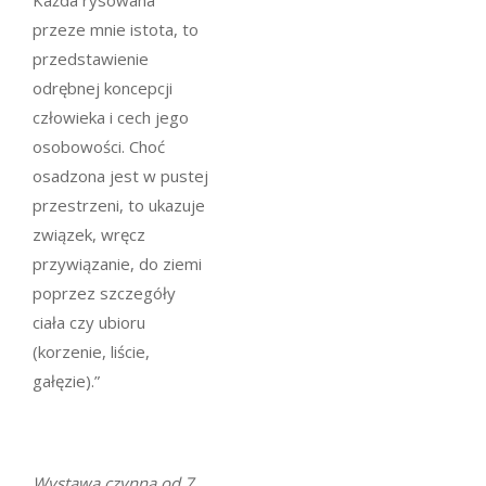
Każda rysowana
przeze mnie istota, to
przedstawienie
odrębnej koncepcji
człowieka i cech jego
osobowości. Choć
osadzona jest w pustej
przestrzeni, to ukazuje
związek, wręcz
przywiązanie, do ziemi
poprzez szczegóły
ciała czy ubioru
(korzenie, liście,
gałęzie).”
Wystawa czynna od 7