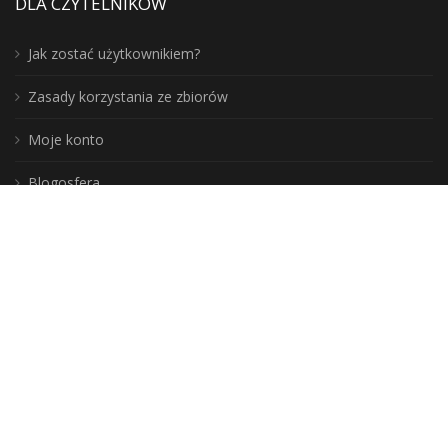
DLA CZYTELNIKÓW
Jak zostać użytkownikiem?
Zasady korzystania ze zbiorów
Moje konto
Blogosfera
Poznaj lepiej nasz region:
DLA BIBLIOTEKARZY
Aktualności