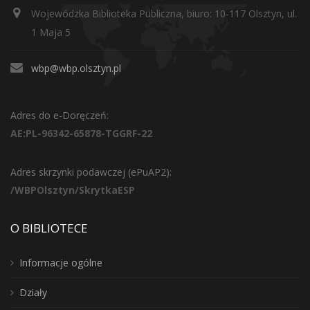
Wojewódzka Biblioteka Publiczna, biuro: 10-117 Olsztyn, ul.
1 Maja 5
wbp@wbp.olsztyn.pl
Adres do e-Doręczeń:
AE:PL-96342-65878-TGGRF-22
Adres skrzynki podawczej (ePuAP2):
/WBPOlsztyn/SkrytkaESP
O BIBLIOTECE
Informacje ogólne
Działy