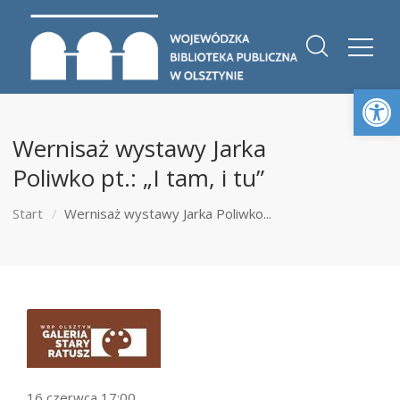
Otwórz 
Wernisaż wystawy Jarka
Poliwko pt.: „I tam, i tu”
Start
Wernisaż wystawy Jarka Poliwko...
16 czerwca 17:00