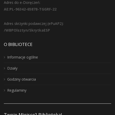
Adres do e-Doręczeń:
AE:PL-96342-65878-TGGRF-22
Adres skrzynki podawczej (ePuAP2):
/WBPOlsztyn/SkrytkaESP
O BIBLIOTECE
Informacje ogólne
Działy
Godziny otwarcia
Regulaminy
Twoje Miejsce? Biblioteka!