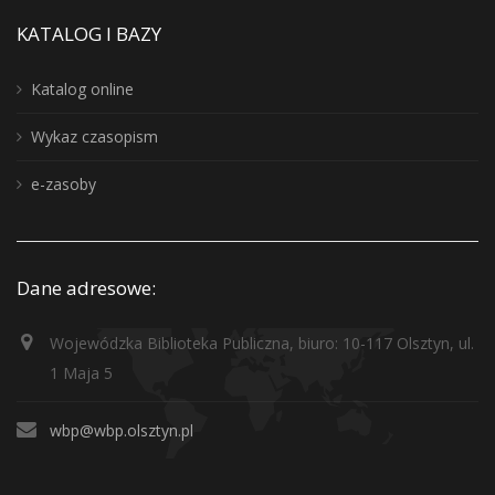
KATALOG I BAZY
Katalog online
Wykaz czasopism
e-zasoby
Dane adresowe:
Wojewódzka Biblioteka Publiczna, biuro: 10-117 Olsztyn, ul.
1 Maja 5
wbp@wbp.olsztyn.pl