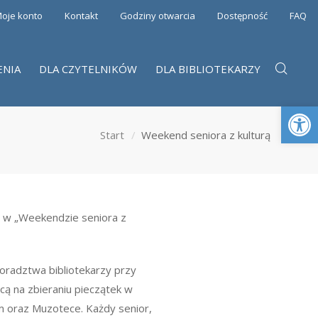
oje konto
Kontakt
Godziny otwarcia
Dostępność
FAQ
ENIA
DLA CZYTELNIKÓW
DLA BIBLIOTEKARZY
Otwórz 
Start
Weekend seniora z kulturą
u w „Weekendzie seniora z
doradztwa bibliotekarzy przy
cą na zbieraniu pieczątek w
um oraz Muzotece. Każdy senior,