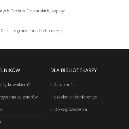
ych Technik Drukarskich, zapisy:
1 r. – ograniczona liczba miejsc!
ELNIKÓW
DLA BIBLIOTEKARZY
ć użytkownikiem?
Aktualności
rzystania ze zbiorów
Szkolenia i konferencje
o
Do wypożyczenia
a