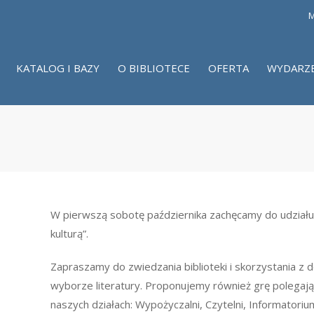
M
KATALOG I BAZY
O BIBLIOTECE
OFERTA
WYDARZ
W pierwszą sobotę października zachęcamy do udział
kulturą”.
Zapraszamy do zwiedzania biblioteki i skorzystania z 
wyborze literatury. Proponujemy również grę polegają
naszych działach: Wypożyczalni, Czytelni, Informatori