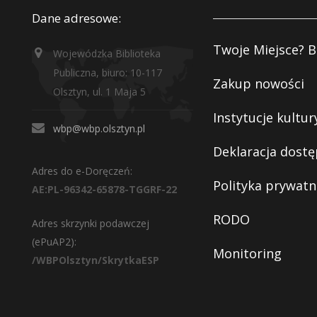
Dane adresowe:
Twoje Miejsce? B
Wojewódzka Biblioteka
Publiczna, biuro: 10-117
Zakup nowości
Olsztyn, ul. 1 Maja 5
Instytucje kultur
wbp@wbp.olsztyn.pl
Deklaracja dostę
Adres do e-Doręczeń:
Polityka prywatn
AE:PL-96342-65878-TGGRF-22
RODO
Adres skrzynki podawczej
(ePuAP2):
Monitoring
/WBPOlsztyn/SkrytkaESP