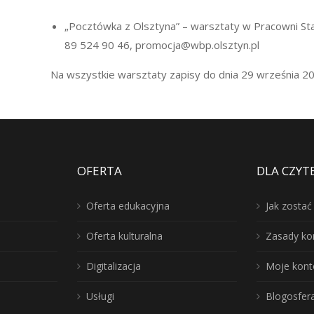
„Pocztówka z Olsztyna” – warsztaty w Pracowni Star
89 524 90 46, promocja@wbp.olsztyn.pl
Na wszystkie warsztaty zapisy do dnia 29 września 202
OFERTA
DLA CZYT
Oferta edukacyjna
Jak zosta
Oferta kulturalna
Zasady ko
Digitalizacja
Moje kont
Usługi
Blogosfer