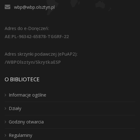
wbp@wbp.olsztyn.pl
Adres do e-Doręczeń:
AE:PL-96342-65878-TGGRF-22
Adres skrzynki podawczej (ePuAP2):
/WBPOlsztyn/SkrytkaESP
O BIBLIOTECE
Informacje ogólne
Działy
Godziny otwarcia
Regulaminy