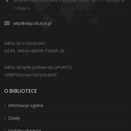
Wojewódzka Biblioteka Publiczna, biuro: 10-117 Olsztyn, ul.
1 Maja 5
wbp@wbp.olsztyn.pl
Adres do e-Doręczeń:
AE:PL-96342-65878-TGGRF-22
Adres skrzynki podawczej (ePuAP2):
/WBPOlsztyn/SkrytkaESP
O BIBLIOTECE
Informacje ogólne
Działy
Godziny otwarcia