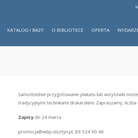
M
KATALOG I BAZY
O BIBLIOTECE
OFERTA
WYDARZ
Samodzielnie przygotowanie plakatu lub wizytówki moż
tradycyjnymi technikami drukarskimi. Zapraszamy, liczba
Zapisy
do 24 marca
promocja@wbp.olsztyn.pl, 89 524 90 46