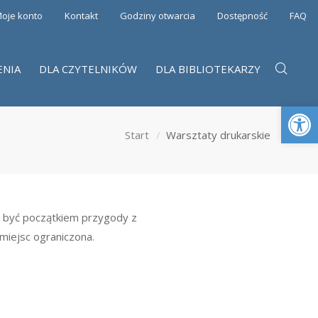
oje konto
Kontakt
Godziny otwarcia
Dostępność
FAQ
ENIA
DLA CZYTELNIKÓW
DLA BIBLIOTEKARZY
Otwórz 
Start
Warsztaty drukarskie
e być początkiem przygody z
 miejsc ograniczona.