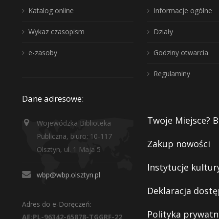
Katalog online
Informacje ogólne
Wykaz czasopism
Działy
e-zasoby
Godziny otwarcia
Regulaminy
Dane adresowe:
Twoje Miejsce? B
Wojewódzka Biblioteka
Publiczna, biuro: 10-117
Zakup nowości
Olsztyn, ul. 1 Maja 5
Instytucje kultur
wbp@wbp.olsztyn.pl
Deklaracja dostę
Adres do e-Doręczeń:
Polityka prywatn
AE:PL-96342-65878-TGGRF-22