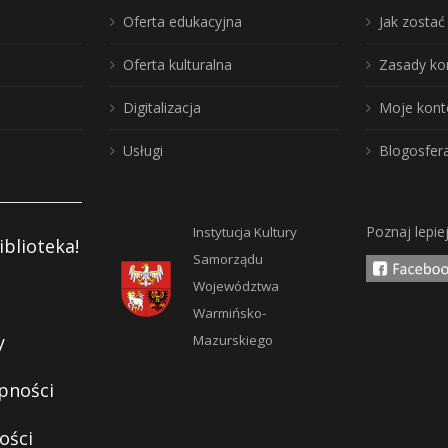
Oferta edukacyjna
Jak zosta
Oferta kulturalna
Zasady ko
Digitalizacja
Moje kont
Usługi
Blogosfer
Poznaj lepie
Instytucja Kultury
iblioteka!
Samorządu
Województwa
Warmińsko-
y
Mazurskiego
pności
ości