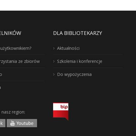
ELNIKÓW
DLA BIBLIOTEKARZY
ć użytkownikiem?
Aktualności
rzystania ze zbiorów
Szkolenia i konferencje
o
Do wypożyczenia
a
j nasz region: