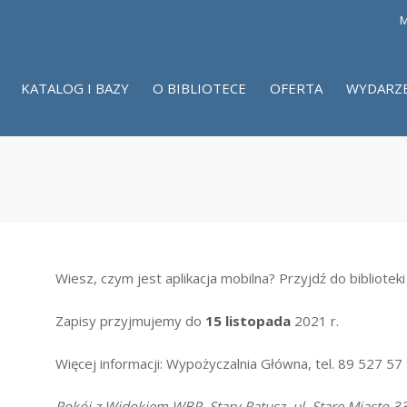
M
KATALOG I BAZY
O BIBLIOTECE
OFERTA
WYDARZ
Wiesz, czym jest aplikacja mobilna? Przyjdź do biblioteki
Zapisy przyjmujemy do
15 listopada
2021 r.
Więcej informacji: Wypożyczalnia Główna, tel. 89 527 57
Pokój z Widokiem WBP, Stary Ratusz, ul. Stare Miasto 3