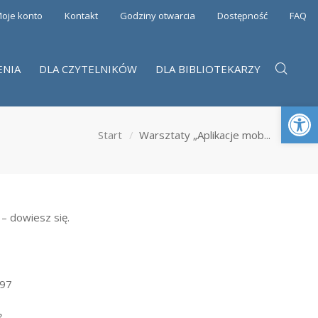
oje konto
Kontakt
Godziny otwarcia
Dostępność
FAQ
ENIA
DLA CZYTELNIKÓW
DLA BIBLIOTEKARZY
Otwórz 
Start
Warsztaty „Aplikacje mob...
 – dowiesz się.
 97
3