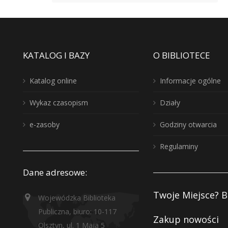
KATALOG I BAZY
O BIBLIOTECE
Katalog online
Informacje ogólne
Wykaz czasopism
Działy
e-zasoby
Godziny otwarcia
Regulaminy
Dane adresowe:
Twoje Miejsce? B
Wojewódzka Biblioteka
Publiczna, biuro: 10-117
Zakup nowości
Olsztyn, ul. 1 Maja 5