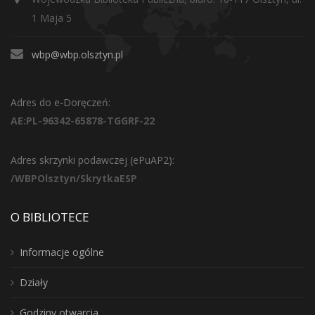
1 Maja 5
wbp@wbp.olsztyn.pl
Adres do e-Doręczeń:
AE:PL-96342-65878-TGGRF-22
Adres skrzynki podawczej (ePuAP2):
/WBPOlsztyn/SkrytkaESP
O BIBLIOTECE
Informacje ogólne
Działy
Godziny otwarcia