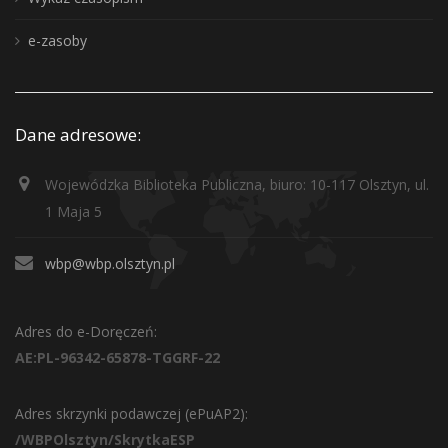
e-zasoby
Dane adresowe:
Wojewódzka Biblioteka Publiczna, biuro: 10-117 Olsztyn, ul.
1 Maja 5
wbp@wbp.olsztyn.pl
Adres do e-Doręczeń:
AE:PL-96342-65878-TGGRF-22
Adres skrzynki podawczej (ePuAP2):
/WBPOlsztyn/SkrytkaESP