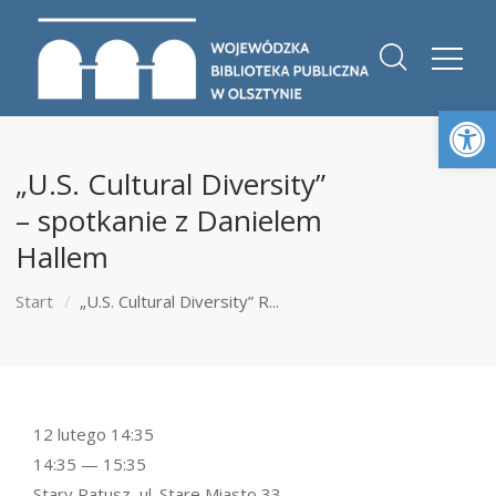
Otwórz 
„U.S. Cultural Diversity”
– spotkanie z Danielem
Hallem
Start
„U.S. Cultural Diversity” R...
12 lutego 14:35
14:35 — 15:35
Stary Ratusz, ul. Stare Miasto 33