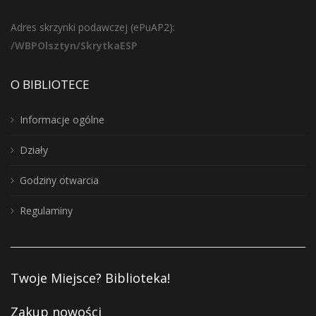
Adres skrzynki podawczej (ePuAP2):
/WBPOlsztyn/SkrytkaESP
O BIBLIOTECE
Informacje ogólne
Działy
Godziny otwarcia
Regulaminy
Twoje Miejsce? Biblioteka!
Zakup nowości